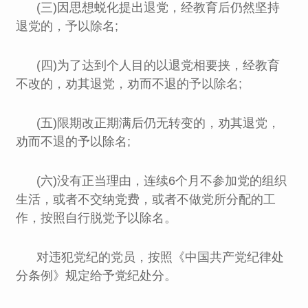
(三)因思想蜕化提出退党，经教育后仍然坚持
退党的，予以除名;
(四)为了达到个人目的以退党相要挟，经教育
不改的，劝其退党，劝而不退的予以除名;
(五)限期改正期满后仍无转变的，劝其退党，
劝而不退的予以除名;
(六)没有正当理由，连续6个月不参加党的组织
生活，或者不交纳党费，或者不做党所分配的工
作，按照自行脱党予以除名。
对违犯党纪的党员，按照《中国共产党纪律处
分条例》规定给予党纪处分。