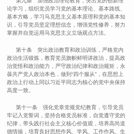
第九条 加强政治理论教育，突出党的创新理
论学习，组织党员学习党的基本理论、基本路线、
基本方略，学习马克思主义基本原理和党的基本知
识，引导党员坚定理想信念，增强党性修养，努力
掌握并自觉运用马克思主义立场观点方法。
第十条 突出政治教育和政治训练，严格党内
政治生活锻炼，教育党员旗帜鲜明讲政治，提高政
治觉悟和政治能力，严守政治纪律和政治规矩，永
葆共产党人政治本色，做到“四个服从”，在思想上
政治上行动上同以习近平同志为核心的党中央保持
高度一致。
第十一条 强化党章党规党纪教育，引导党员
牢记入党誓词，坚持合格党员标准，自觉遵守党的
纪律，带头践行社会主义核心价值观，培养高尚道
德情操，培育良好思想作风、学风、工作作风、生