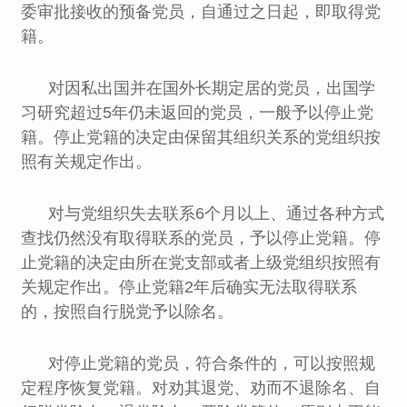
委审批接收的预备党员，自通过之日起，即取得党
籍。
对因私出国并在国外长期定居的党员，出国学
习研究超过5年仍未返回的党员，一般予以停止党
籍。停止党籍的决定由保留其组织关系的党组织按
照有关规定作出。
对与党组织失去联系6个月以上、通过各种方式
查找仍然没有取得联系的党员，予以停止党籍。停
止党籍的决定由所在党支部或者上级党组织按照有
关规定作出。停止党籍2年后确实无法取得联系
的，按照自行脱党予以除名。
对停止党籍的党员，符合条件的，可以按照规
定程序恢复党籍。对劝其退党、劝而不退除名、自