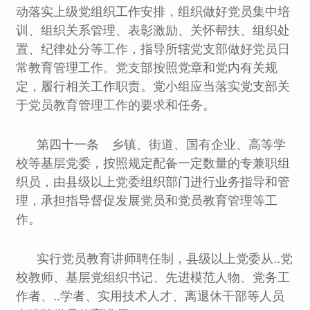
动落实上级党组织工作安排，组织做好党员集中培
训、组织关系管理、表彰激励、关怀帮扶、组织处
置、纪律处分等工作，指导所辖党支部做好党员日
常教育管理工作。党支部按照党章和党内有关规
定，履行相关工作职责。党小组应当落实党支部关
于党员教育管理工作的要求和任务。
第四十一条 乡镇、街道、国有企业、高等学
校等基层党委，按照规定配备一定数量的专兼职组
织员，由县级以上党委组织部门进行业务指导和管
理，承担指导督促发展党员和党员教育管理等工
作。
实行党员教育讲师聘任制，县级以上党委从..党
校教师、基层党组织书记、先进模范人物、党务工
作者、..学者、实用技术人才、离退休干部等人员