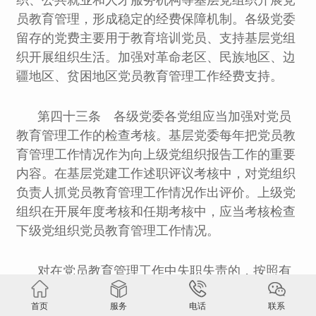
织、公共就业和人才服务机构等基层党组织开展党
员教育管理，形成稳定的经费保障机制。各级党委
留存的党费主要用于教育培训党员、支持基层党组
织开展组织生活。加强对革命老区、民族地区、边
疆地区、贫困地区党员教育管理工作经费支持。
第四十三条 各级党委各党组应当加强对党员
教育管理工作的检查考核。基层党委每年把党员教
育管理工作情况作为向上级党组织报告工作的重要
内容。在基层党建工作述职评议考核中，对党组织
负责人抓党员教育管理工作情况作出评价。上级党
组织在开展年度考核和任期考核中，应当考核检查
下级党组织党员教育管理工作情况。
对在党员教育管理工作中失职失责的，按照有
关规定予以问责追责。
首页
服务
电话
联系