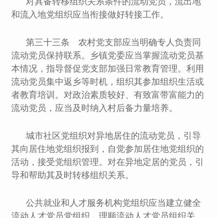
对具备转移组织关系条件的流动党员，流出地
和流入地党组织应当衔接做好转接工作。
第三十三条 农村党支部应当明确专人负责同
流动党员保持联系。乡镇党委应当掌握流动党员基
本情况，指导督促党支部加强日常教育管理。利用
流动党员集中返乡等时机，组织其参加组织生活或
者教育培训。对政治素质较好、有致富带富能力的
流动党员，应当及时纳入村后备力量培养。
城市社区党组织对异地居住的流动党员，引导
其向居住地党组织报到，自觉参加居住地党组织的
活动，接受党组织管理。对在异地定居的党员，引
导和帮助其及时转移组织关系。
公共就业和人才服务机构党组织应当建立健全
流动人才党员党组织，理顺流动人才党员组织关