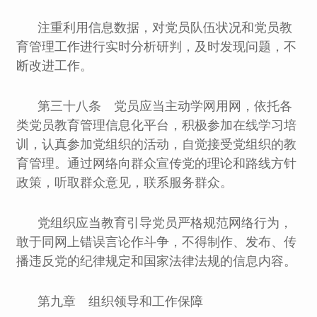
注重利用信息数据，对党员队伍状况和党员教
育管理工作进行实时分析研判，及时发现问题，不
断改进工作。
第三十八条 党员应当主动学网用网，依托各
类党员教育管理信息化平台，积极参加在线学习培
训，认真参加党组织的活动，自觉接受党组织的教
育管理。通过网络向群众宣传党的理论和路线方针
政策，听取群众意见，联系服务群众。
党组织应当教育引导党员严格规范网络行为，
敢于同网上错误言论作斗争，不得制作、发布、传
播违反党的纪律规定和国家法律法规的信息内容。
第九章 组织领导和工作保障