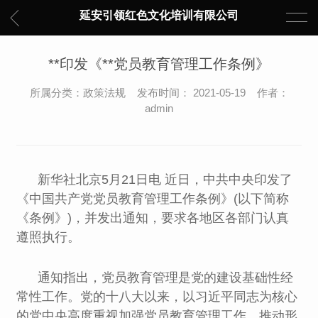
延安引领红色文化培训有限公司
**印发《**党员教育管理工作条例》
所属分类：政策法规 发布时间： 2021-05-19 作者：
admin
新华社北京5月21日电 近日，中共中央印发了
《中国共产党党员教育管理工作条例》(以下简称
《条例》)，并发出通知，要求各地区各部门认真
遵照执行。
通知指出，党员教育管理是党的建设基础性经
常性工作。党的十八大以来，以习近平同志为核心
的党中央高度重视加强党员教育管理工作，推动形