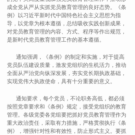
成全党从严从实抓党员教育管理的良好态势。《条
例》以习近平新时代中国特色社会主义思想为指
导，以党章为根本遵循，总结吸收实践创新成果，
对党员教育管理的内容、方式、程序等作出规范，
是新时代党员教育管理工作的基本遵循。
通知强调，《条例》的制定和实施，对于提高
党员队伍建设质量，激发党组织的生机活力，推动
全面从严治党向纵深发展，夯实党长期执政基础，
实现党伟大执政使命，具有十分重要的意义。
通知要求，每个党员，不论职务高低，都必须
按照党章要求和《条例》规定，接受党组织的教育
管理。各级党委各党组要把抓好党员教育管理作为
重大政治责任，采取有力措施，严格贯彻执行《条
例》，增强针对性和有效性，防止形式主义。要抓