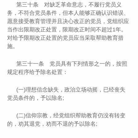
第三十条 对缺乏革命意志，不履行党员义
务，不符合党员条件，但本人能够正确认识错误、
愿意接受教育管理并且决心改正的党员，党组织应
当作出限期改正处置，限期改正时间不超过1年。
对给予限期改正处置的党员应当采取帮助教育措
施。
第三十一条 党员具有下列情形之一的，按照
规定程序给予除名处置：
(一)理想信念缺失，政治立场动摇，已经丧失
党员条件的，予以除名;
(二)信仰宗教，经党组织帮助教育仍没有转变
的，劝其退党，劝而不退的予以除名;