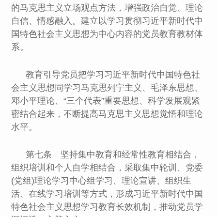
的马克思主义立场观点方法，增强政治自觉、理论
自信、情感融入。建立以学习贯彻习近平新时代中
国特色社会主义思想为中心内容的党员教育教材体
系。
教育引导党员把学习习近平新时代中国特色社
会主义思想同学习马克思列宁主义、毛泽东思想、
邓小平理论、“三个代表”重要思想、科学发展观紧
密结合起来，不断提高马克思主义思想觉悟和理论
水平。
第七条 坚持集中教育和经常性教育相结合，
组织培训和个人自学相结合，采取集中轮训、党委
(党组)理论学习中心组学习、理论宣讲、组织生
活、在线学习培训等方式，形成习近平新时代中国
特色社会主义思想学习教育长效机制，推动党员学