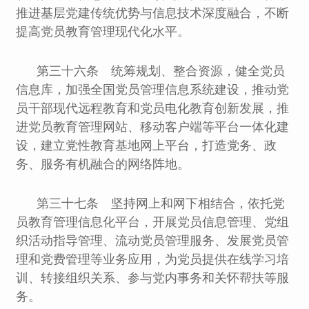
推进基层党建传统优势与信息技术深度融合，不断
提高党员教育管理现代化水平。
第三十六条 统筹规划、整合资源，健全党员
信息库，加强全国党员管理信息系统建设，推动党
员干部现代远程教育和党员电化教育创新发展，推
进党员教育管理网站、移动客户端等平台一体化建
设，建立党性教育基地网上平台，打造党务、政
务、服务有机融合的网络阵地。
第三十七条 坚持网上和网下相结合，依托党
员教育管理信息化平台，开展党员信息管理、党组
织活动指导管理、流动党员管理服务、发展党员管
理和党费管理等业务应用，为党员提供在线学习培
训、转接组织关系、参与党内事务和关怀帮扶等服
务。