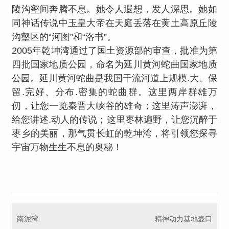
陵沟壑间奔腾不息。她令人遐想，发人深思。她如
同神话传说中玉皇大帝在天庭丢落在黄土高原丘陵
沟壑区的“河图”和“洛书”。
2005
年乾坤湾通过了国土资源部的审查，批准为第
四批国家地质公园，命名为延川黄河蛇曲国家地质
公园。延川黄河蛇曲是我国干流河道上规模.大、保
留.完好、分布.密集的蛇曲群。这里两岸群雄万
仞，让您一览秦晋大峡谷的雄奇；这里涛声澎湃，
给您讲述.动人的传说；这里枣林遍野，让您沉醉于
枣乡的美丽，那气贯长虹的乾坤湾，将引领您探寻
宇宙万物生生不息的奥秘！
南泥湾
精神动力基地壶口