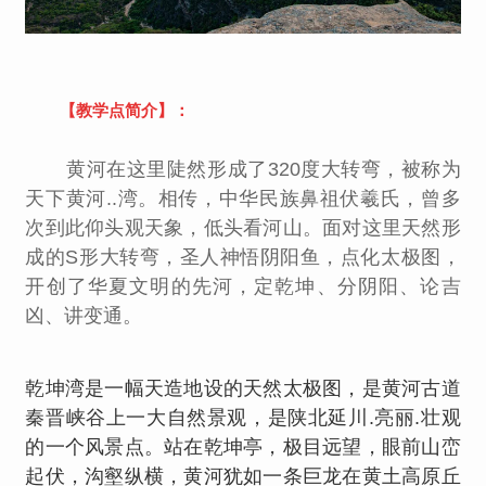
【教学点简介】：
黄河在这里陡然形成了
320
度大转弯，被称为
天下黄河..湾。相传，中华民族鼻祖伏羲氏，曾多
次到此仰头观天象，低头看河山。面对这里天然形
成的
S
形大转弯，圣人神悟阴阳鱼，点化太极图，
开创了华夏文明的先河，定乾坤、分阴阳、论吉
凶、讲变通。
乾坤湾是一幅天造地设的天然太极图，是黄河古道
秦晋峡谷上一大自然景观，是陕北延川.亮丽.壮观
的一个风景点。站在乾坤亭，极目远望，眼前山峦
起伏，沟壑纵横，黄河犹如一条巨龙在黄土高原丘