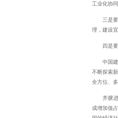
工业化协
三是
理，建设
四是
中国
不断探索新
全方位、多
齐骥进
成增加值占